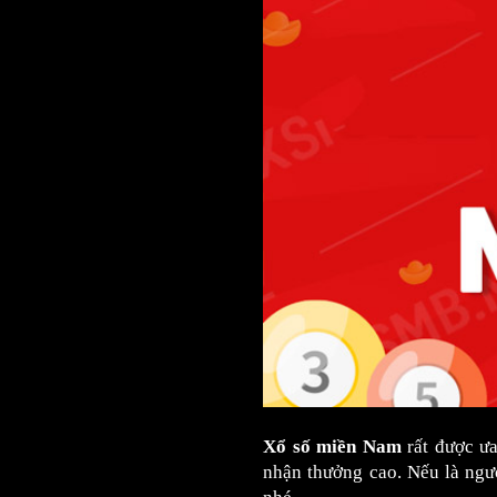
Xổ số miền Nam 
rất được ư
nhận thưởng cao. Nếu là ngư