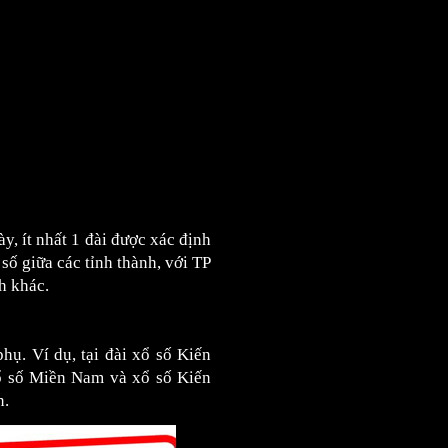
 ít nhất 1 đài được xác định 
số giữa các tỉnh thành, với TP 
h khác.
ụ. Ví dụ, tại đài xổ số Kiến 
ổ số Miền Nam và xổ số Kiến 
. 