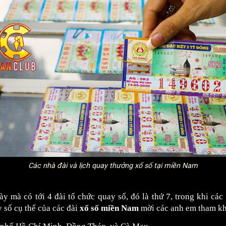
Các nhà đài và lịch quay thưởng xổ số tại miền Nam
 mà có tới 4 đài tổ chức quay số, đó là thứ 7, trong khi các 
 số cụ thể của các đài 
xổ số miền Nam
 mời các anh em tham k