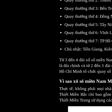
Quay thưởng thứ 2: Thành
Quay thưởng thứ 3: Bến Tr
Quay thưởng thứ 4: Đồng N
Quay thưởng thứ 5: Tây Ni
Quay thưởng thứ 6: Vĩnh L
Quay thưởng thứ 7: TP Hồ 
Chủ nhật: Tiền Giang, Kiên
Từ 3 đến 4 đài xổ số miền Na
là đài chính và từ 2 đến 3 đài
Hồ Chí Minh tổ chức quay số h
Vì sao xổ số miền Nam Ma
Thực tế, không phải mọi nhà 
Thiết Miền Bắc chỉ bao gồm 
Thiết Miền Trung sử dụng cách