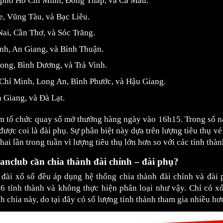
 phố Hồ Chí Minh, Đồng Tháp, và Cà Mau.
e, Vũng Tàu, và Bạc Liêu.
ai, Cần Thơ, và Sóc Trăng.
nh, An Giang, và Bình Thuận.
ong, Bình Dương, và Trà Vinh.
Chí Minh, Long An, Bình Phước, và Hậu Giang.
 Giang, và Đà Lạt.
m tổ chức quay số mở thưởng hàng ngày vào 16h15. Trong số này,
 được coi là đài phụ. Sự phân biệt này dựa trên lượng tiêu thụ vé 
ai lần trong tuần vì lượng tiêu thụ lớn hơn so với các tỉnh thàn
nclub cần chia thành đài chính – đài phụ?
đài xổ số đều áp dụng hệ thống chia thành đài chính và đài ph
6 tỉnh thành và không thực hiện phân loại như vậy. Chỉ có x
 chia này, do tại đây có số lượng tỉnh thành tham gia nhiều hơn