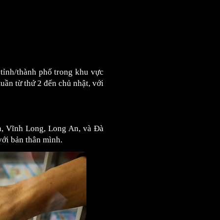
 tỉnh/thành phố trong khu vực 
n từ thứ 2 đến chủ nhật, với 
, Vĩnh Long, Long An, và Đà 
với bản thân mình.