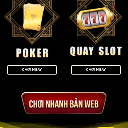
CHƠI NGAY
CHƠI NGAY