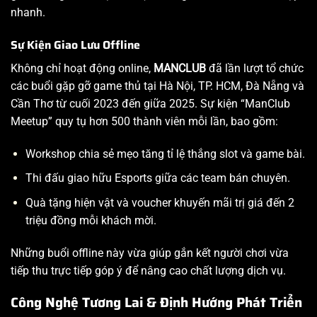
nhanh.
Sự Kiện Giao Lưu Offline
Không chỉ hoạt động online,
MANCLUB
đã lần lượt tổ chức
các buổi gặp gỡ game thủ tại Hà Nội, TP. HCM, Đà Nẵng và
Cần Thơ từ cuối 2023 đến giữa 2025. Sự kiện “ManClub
Meetup” quy tụ hơn 500 thành viên mỗi lần, bao gồm:
Workshop chia sẻ mẹo tăng tỉ lệ thắng slot và game bài.
Thi đấu giao hữu Esports giữa các team bán chuyên.
Quà tặng hiện vật và voucher khuyến mãi trị giá đến 2
triệu đồng mỗi khách mời.
Những buổi offline này vừa giúp gắn kết người chơi vừa
tiếp thu trực tiếp góp ý để nâng cao chất lượng dịch vụ.
Công Nghệ Tương Lai & Định Hướng Phát Triển