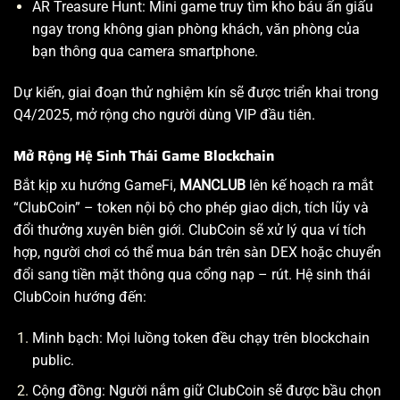
AR Treasure Hunt: Mini game truy tìm kho báu ẩn giấu
ngay trong không gian phòng khách, văn phòng của
bạn thông qua camera smartphone.
Dự kiến, giai đoạn thử nghiệm kín sẽ được triển khai trong
Q4/2025, mở rộng cho người dùng VIP đầu tiên.
Mở Rộng Hệ Sinh Thái Game Blockchain
Bắt kịp xu hướng GameFi,
MANCLUB
lên kế hoạch ra mắt
“ClubCoin” – token nội bộ cho phép giao dịch, tích lũy và
đổi thưởng xuyên biên giới. ClubCoin sẽ xử lý qua ví tích
hợp, người chơi có thể mua bán trên sàn DEX hoặc chuyển
đổi sang tiền mặt thông qua cổng nạp – rút. Hệ sinh thái
ClubCoin hướng đến:
Minh bạch: Mọi luồng token đều chạy trên blockchain
public.
Cộng đồng: Người nắm giữ ClubCoin sẽ được bầu chọn