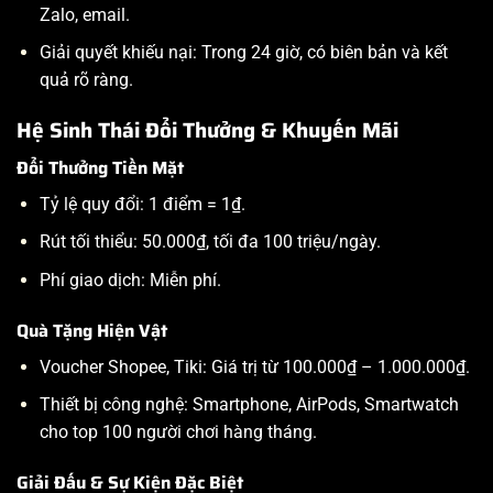
Zalo, email.
Giải quyết khiếu nại: Trong 24 giờ, có biên bản và kết
quả rõ ràng.
Hệ Sinh Thái Đổi Thưởng & Khuyến Mãi
Đổi Thưởng Tiền Mặt
Tỷ lệ quy đổi: 1 điểm = 1₫.
Rút tối thiểu: 50.000₫, tối đa 100 triệu/ngày.
Phí giao dịch: Miễn phí.
Quà Tặng Hiện Vật
Voucher Shopee, Tiki: Giá trị từ 100.000₫ – 1.000.000₫.
Thiết bị công nghệ: Smartphone, AirPods, Smartwatch
cho top 100 người chơi hàng tháng.
Giải Đấu & Sự Kiện Đặc Biệt