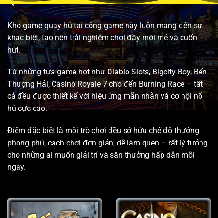
QUAY SLOT NỔ HŨ ĐỔI THƯỞNG
Kho game quay hũ tại cổng game này luôn mang đến sự
khác biệt, tạo nên trải nghiệm chơi đầy mới mẻ và cuốn
hút.
Từ những tựa game hot như Diablo Slots, Bigcity Boy, Bến
Thượng Hải, Casino Royale 7 cho đến Burning Race – tất
cả đều được thiết kế với hiệu ứng mãn nhãn và cơ hội nổ
hũ cực cao.
Điểm đặc biệt là mỗi trò chơi đều sở hữu chế độ thưởng
phong phú, cách chơi đơn giản, dễ làm quen – rất lý tưởng
cho những ai muốn giải trí và săn thưởng hấp dẫn mỗi
ngày.