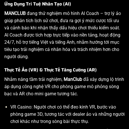
Ứng Dụng Trí Tuệ Nhân Tạo (AI)
MANCLUB
đang thử nghiệm mô hình AI Coach – trợ lý ảo
giúp phân tích lịch sử chơi, đưa ra gợi ý mức cược tối ưu
và cảnh báo khi nhận thấy dấu hiệu chơi thiếu kiểm soát.
AI Coach được tích hợp trực tiếp vào nền tảng, hoạt động
24/7, hỗ trợ tiếng Việt và tiếng Anh, nhằm hướng tới mục
tiêu tạo trải nghiệm cá nhân hóa và trách nhiệm hơn cho
người dùng.
Thực Tế Ảo (VR) & Thực Tế Tăng Cường (AR)
Nhằm nâng tầm trải nghiệm,
ManClub
đã xây dựng lộ trình
áp dụng công nghệ VR cho phòng game mô phỏng sòng
bạc và AR cho mini game tương tác.
VR Casino: Người chơi có thể đeo kính VR, bước vào
phòng game 3D, tương tác với dealer ảo và những người
chơi khác như trong sòng bài thực thụ.