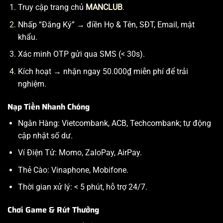
Truy cập trang chủ
MANCLUB
.
Nhấp “Đăng Ký” → điền Họ & Tên, SĐT, Email, mật
khẩu.
Xác minh OTP gửi qua SMS (< 30s).
Kích hoạt → nhận ngay 50.000₫ miễn phí để trải
nghiệm.
Nạp Tiền Nhanh Chóng
Ngân Hàng: Vietcombank, ACB, Techcombank; tự động
cập nhật số dư.
Ví Điện Tử: Momo, ZaloPay, AirPay.
Thẻ Cào: Vinaphone, Mobifone.
Thời gian xử lý: < 5 phút, hỗ trợ 24/7.
Chơi Game & Rút Thưởng