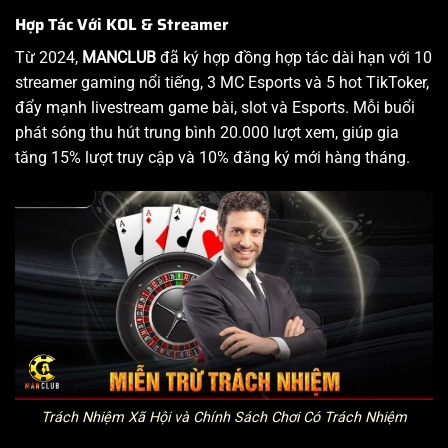
Hợp Tác Với KOL & Streamer
Từ 2024,
MANCLUB
đã ký hợp đồng hợp tác dài hạn với 10
streamer gaming nổi tiếng, 3 MC Esports và 5 hot TikToker,
đẩy mạnh livestream game bài, slot và Esports. Mỗi buổi
phát sóng thu hút trung bình 20.000 lượt xem, giúp gia
tăng 15% lượt truy cập và 10% đăng ký mới hàng tháng.
Trách Nhiệm Xã Hội và Chính Sách Chơi Có Trách Nhiệm