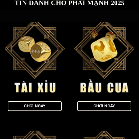
TÍN DÀNH CHO PHÁI MẠNH 2025
CHƠI NGAY
CHƠI NGAY