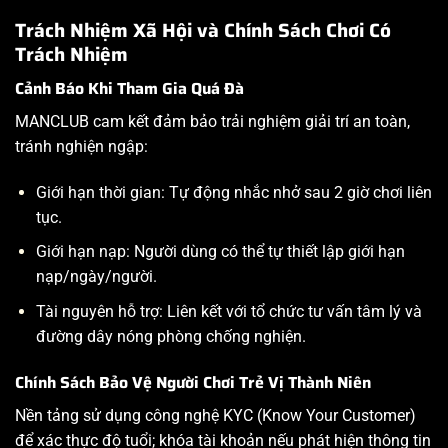
Trách Nhiệm Xã Hội và Chính Sách Chơi Có
Trách Nhiệm
Cảnh Báo Khi Tham Gia Quá Đà
MANCLUB cam kết đảm bảo trải nghiệm giải trí an toàn,
tránh nghiện ngập:
Giới hạn thời gian: Tự động nhắc nhở sau 2 giờ chơi liên
tục.
Giới hạn nạp: Người dùng có thể tự thiết lập giới hạn
nạp/ngày/người.
Tài nguyên hỗ trợ: Liên kết với tổ chức tư vấn tâm lý và
đường dây nóng phòng chống nghiện.
Chính Sách Bảo Vệ Người Chơi Trẻ Vị Thành Niên
Nền tảng sử dụng công nghệ KYC (Know Your Customer)
để xác thực độ tuổi; khóa tài khoản nếu phát hiện thông tin