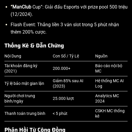
“
ManClub
Cup”: Giải đấu Esports với prize pool 500 triệu
(12/2024).
Flash Event: Thắng liền 3 ván slot trong 5 phút nhận
thêm 200% cược.
Thống Kê & Dẫn Chứng
Nội Dung
Con Số / Tỷ Lệ
Nguồn
Tài khoản đăng ký
Báo cáo nội bộ
200.000+
(2021)
MC
Giảm 85% sau AI
Hệ thống MC AI
Tỷ lệ bảo mật gian lận
(2023)
Log
Người chơi trung
Analytics MC
25.000 lượt
bình/ngày
2024
CSKH MC thống
Thanh toán trung bình
< 5 phút
kê
Phản Hồi Từ Cộng Đồng