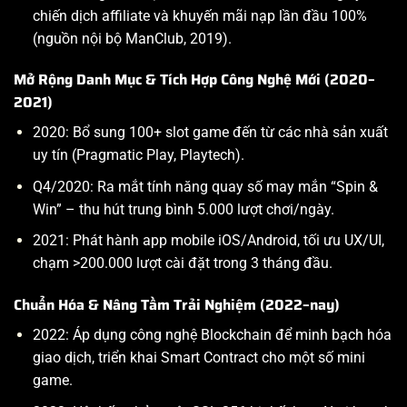
chiến dịch affiliate và khuyến mãi nạp lần đầu 100%
(nguồn nội bộ ManClub, 2019).
Mở Rộng Danh Mục & Tích Hợp Công Nghệ Mới (2020–
2021)
2020: Bổ sung 100+ slot game đến từ các nhà sản xuất
uy tín (Pragmatic Play, Playtech).
Q4/2020: Ra mắt tính năng quay số may mắn “Spin &
Win” – thu hút trung bình 5.000 lượt chơi/ngày.
2021: Phát hành app mobile iOS/Android, tối ưu UX/UI,
chạm >200.000 lượt cài đặt trong 3 tháng đầu.
Chuẩn Hóa & Nâng Tầm Trải Nghiệm (2022–nay)
2022: Áp dụng công nghệ Blockchain để minh bạch hóa
giao dịch, triển khai Smart Contract cho một số mini
game.