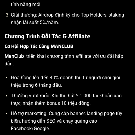
tính năng mới.
Giải thưởng: Airdrop định kỳ cho Top Holders, staking
nhận lãi suất 5%/năm.
Chương Trình Đối Tác & Affiliate
Cơ Hội Hợp Tác Cùng MANCLUB
ManClub
triển khai chương trình affiliate với ưu đãi hấp
dẫn:
Hoa hồng lên đến 40% doanh thu từ người chơi giới
thiệu trong 6 tháng đầu.
Thưởng vượt mốc: Khi thu hút ≥ 1.000 tài khoản xác
thực, nhận thêm bonus 10 triệu đồng.
Hỗ trợ marketing: Cung cấp banner, landing page tùy
biến, hướng dẫn SEO và chạy quảng cáo
Facebook/Google.