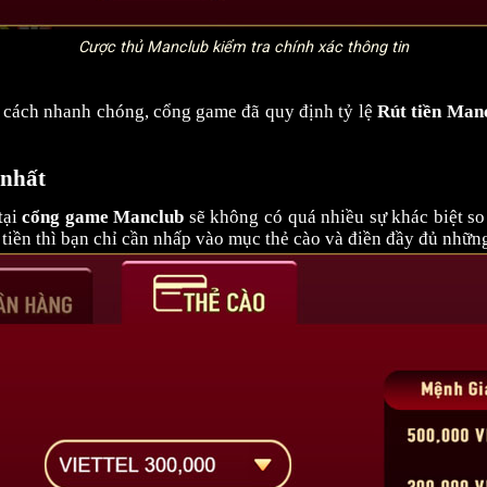
Cược thủ Manclub kiểm tra chính xác thông tin
t cách nhanh chóng, cổng game đã quy định tỷ lệ 
Rút tiền Man
 nhất
ại 
cổng game Manclub 
sẽ không có quá nhiều sự khác biệt so
t tiền thì bạn chỉ cần nhấp vào mục thẻ cào và điền đầy đủ nhữn