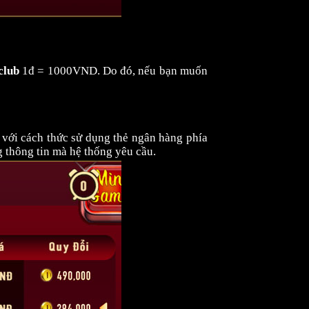
club 
1đ = 1000VND. Do đó, nếu bạn muốn 
 với cách thức sử dụng thẻ ngân hàng phía 
g thông tin mà hệ thống yêu cầu. 