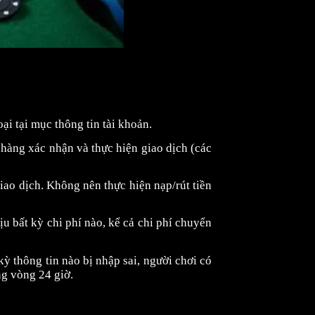
ại tại mục thông tin tài khoản.
 hàng xác nhận và thực hiện giao dịch (các 
iao dịch. Không nên thực hiện nạp/rút tiền 
u bất kỳ chi phí nào, kể cả chi phí chuyển 
ỳ thông tin nào bị nhập sai, người chơi có 
ng vòng 24 giờ.