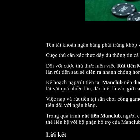
Tên tài khoản ngân hàng phải trùng khớp v
Cược thủ cần xác thực đầy đủ thông tin cá 
Đối với cược thủ thực hiện việc 
Rút tiền 
lần rút tiền sau sẽ diễn ra nhanh chóng hơn
Kế hoạch nạp/rút tiền tại 
Manclub
 nên đư
lặt vặt quá nhiều lần, đặc biệt là vào giờ c
Việc nạp và rút tiền tại sân chơi cổng gam
tiền đối với ngân hàng.
Trong quá trình 
rút tiền Manclub
, người 
thể liên hệ với bộ phận hỗ trợ của Manclub
Lời kết