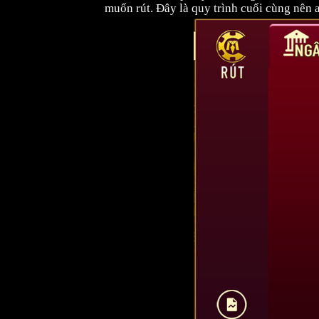
muốn rút. Đây là quy trình cuối cùng nên 