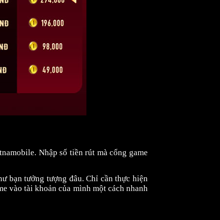
tnamobile. Nhập số tiền rút mà cổng game 
ư bạn tưởng tượng đâu. Chỉ cần thực hiện 
ame vào tài khoản của mình một cách nhanh 