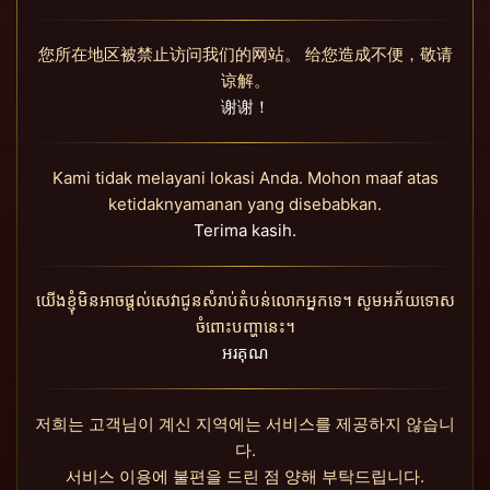
您所在地区被禁止访问我们的网站。 给您造成不便，敬请
谅解。
谢谢！
Kami tidak melayani lokasi Anda. Mohon maaf atas
ketidaknyamanan yang disebabkan.
Terima kasih.
យើងខ្ញុំមិនអាចផ្តល់សេវាជូនសំរាប់តំបន់លោកអ្នកទេ។ សូមអភ័យទោស
ចំពោះបញ្ហានេះ។
អរគុណ
저희는 고객님이 계신 지역에는 서비스를 제공하지 않습니
다.
서비스 이용에 불편을 드린 점 양해 부탁드립니다.