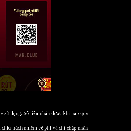
 sử dụng. Số tiền nhận được khi nạp qua 
chịu trách nhiệm về phí và chỉ chấp nhận 