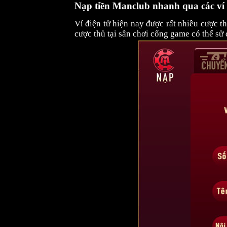
Nạp tiền Manclub nhanh qua các ví 
Ví điện tử hiện nay được rất nhiều cược 
cược thủ tại sân chơi cổng game có thể sử