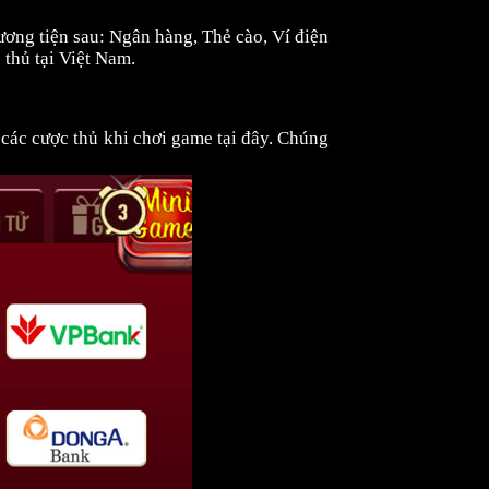
ương tiện sau: Ngân hàng, Thẻ cào, Ví điện 
 thủ tại Việt Nam.
các cược thủ khi chơi game tại đây. Chúng 