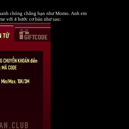
à nhanh chóng chẳng hạn như Momo. Anh em 
ame với 4 bước cơ bản như sau: