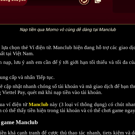
Nạp tiền qua Momo vô cùng dễ dàng tại Manclub
, lựa chọn thẻ Ví điện tử. Manclub hiện đang hỗ trợ các giao dị
ất tại Việt Nam.
 nạp, lưu ý anh em cần để ý tới giới hạn tối thiểu và tối đa 
ung cấp và nhấn Tiếp tục. 
 cập nhật nhanh chóng số tài khoản và mã giao dịch để bạn thự
Viettel Pay, quét mã khi nạp tiền vào tài khoản.
ua ví điện tử 
Manclub
này (3 loại ví thông dụng) có chút nha
có thể thấy tiền hiện trong tài khoản và có thể chơi game ngay
ng game Manclub
tiền khá cạnh tranh để cược thủ thao tác nhanh, tiets kiệm và d