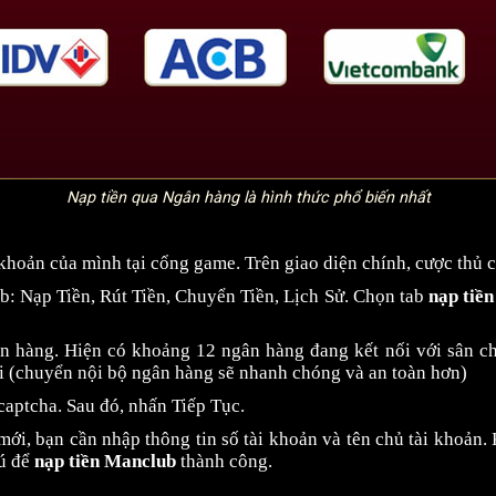
Nạp tiền qua Ngân hàng là hình thức phổ biến nhất
khoản của mình tại cổng game. Trên giao diện chính, cược thủ 
ab: Nạp Tiền, Rút Tiền, Chuyển Tiền, Lịch Sử. Chọn tab 
nạp tiề
n hàng. Hiện có khoảng 12 ngân hàng đang kết nối với sân c
ợi (chuyển nội bộ ngân hàng sẽ nhanh chóng và an toàn hơn)
captcha. Sau đó, nhấn Tiếp Tục. 
ới, bạn cần nhập thông tin số tài khoản và tên chủ tài khoản. 
ú để 
nạp tiền Manclub 
thành công.