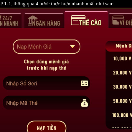
lệ 1-1, thông qua 4 bước thực hiện nhanh nhất như sau: