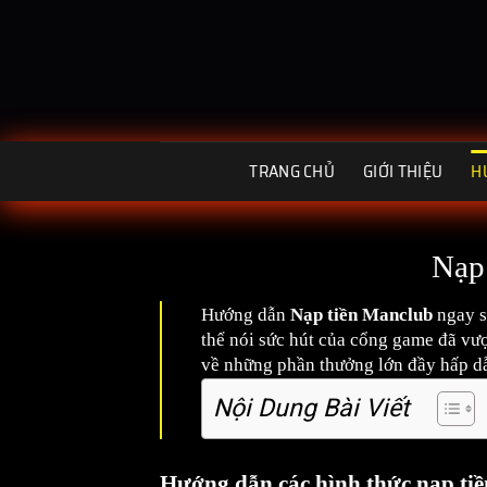
Bỏ
qua
nội
dung
TRANG CHỦ
GIỚI THIỆU
H
Nạp
Hướng dẫn 
Nạp tiền Manclub 
ngay s
thể nói sức hút của cổng game đã vư
về những phần thưởng lớn đầy hấp d
Nội Dung Bài Viết
Hướng dẫn các hình thức nạp ti