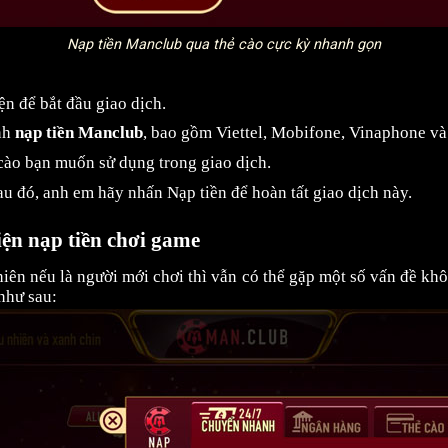
Nạp tiền Manclub qua thẻ cào cực kỳ nhanh gọn
n để bắt đầu giao dịch. 
h 
nạp tiền Manclub
, bao gồm Viettel, Mobifone, Vinaphone và
cào bạn muốn sử dụng trong giao dịch. 
Sau đó, anh em hãy nhấn Nạp tiền để hoàn tất giao dịch này. 
iện nạp tiền chơi game
hiên nếu là người mới chơi thì vẫn có thể gặp một số vấn đề khô
như sau: