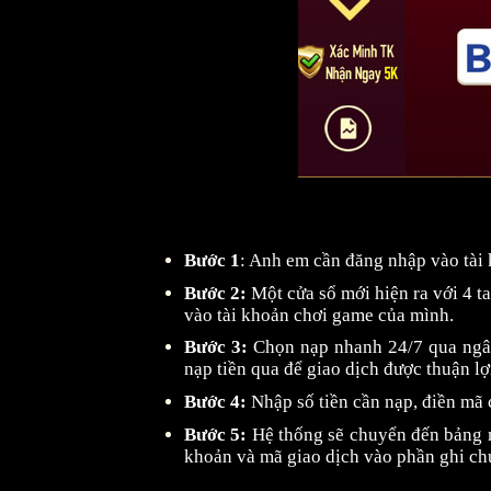
Bước 1
: Anh em cần đăng nhập vào tài 
Bước 2:
 Một cửa sổ mới hiện ra với 4 t
vào tài khoản chơi game của mình. 
Bước 3:
 Chọn nạp nhanh 24/7 qua ngâ
nạp tiền qua để giao dịch được thuận l
Bước 4:
 Nhập số tiền cần nạp, điền mã 
Bước 5:
 Hệ thống sẽ chuyển đến bảng m
khoản và mã giao dịch vào phần ghi ch