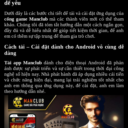
dế yêu
Dưới đây là các bước chi tiết để tải và cài đặt ứng dụng của 
cổng game Manclub
 mà các thành viên mới có thể tham 
khảo. Chúng tôi đã tóm tắt hướng dẫn một cách ngắn gọn, 
đầy đủ và dễ hiểu nhất để giúp tiết kiệm thời gian, để anh 
em có thêm sự tập trung để tham gia trò chơi.
Cách tải – Cài đặt dành cho Android vô cùng dễ 
dàng
Tải app Manclub
 dành cho điện thoại Android đã phản 
ánh được sự phát triển và sự cần thiết trong thời đại công 
nghệ số hiện nay. Nhà phát hành đã áp dụng nhiều cải tiến 
và chức năng hiện đại, mang lại trải nghiệm tốt nhất cho 
anh em thông qua ứng dụng này, để cài đặt, anh em làm 
theo hướng dẫn nhé.