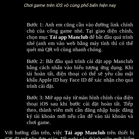
Chơi game trên iOS vô cùng phổ biến hiện nay
Bước 1: Anh em cũng cần vào đường link chính 
chủ của cổng game nhé. Tại giao diện chính, 
chọn mục 
Tải app Manclub
 để bắt đầu quá trình 
nhé (anh em vào web bằng máy tính thì có thể 
quét mà QR vô cùng nhanh chóng. 
Bước 2: Bắt đầu quá trình cài đặt app Manclub 
bằng cách nhấn vào biểu tượng ứng dụng. Khi 
tải hoàn tất, điện thoại có thể sẽ yêu cầu mật 
khẩu Apple ID hay Face ID để xác nhận cho quá 
trình cài đặt. 
Bước 3: Mở app này từ màn hình chính của điện 
thoại iOS sau khi bước cài đặt hoàn tất. Tiếp 
theo, thành viên mới cần đăng nhập hoặc đăng 
ký tài khoản mới nếu cần để vào tài khoản và 
chơi game.
Với hướng dẫn trên, việc 
Tải app Manclub
 trên thiết bị 
iOS đã trở nên đơn giản. Đề nghị các thành viên mới kiểm 