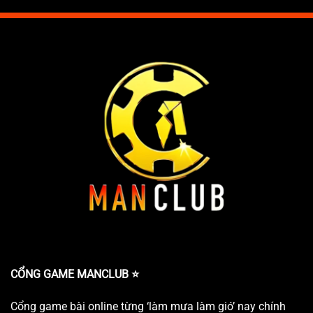
CỔNG GAME MANCLUB ⭐
Cổng game bài online từng ‘làm mưa làm gió’ nay chính