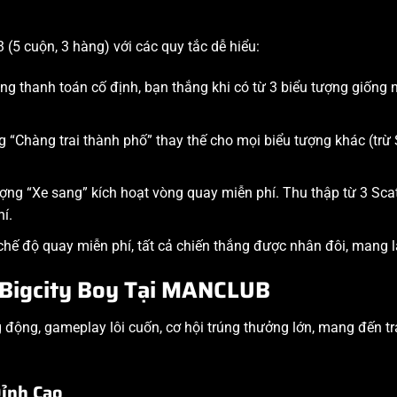
 (5 cuộn, 3 hàng) với các quy tắc dễ hiểu:
ng thanh toán cố định, bạn thắng khi có từ 3 biểu tượng giống nh
ng “Chàng trai thành phố” thay thế cho mọi biểu tượng khác (trừ
ượng “Xe sang” kích hoạt vòng quay miễn phí. Thu thập từ 3 Scat
í.
 chế độ quay miễn phí, tất cả chiến thắng được nhân đôi, mang 
 Bigcity Boy Tại MANCLUB
động, gameplay lôi cuốn, cơ hội trúng thưởng lớn, mang đến trả
ỉnh Cao