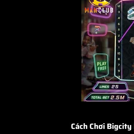
Cách Chơi Bigcit