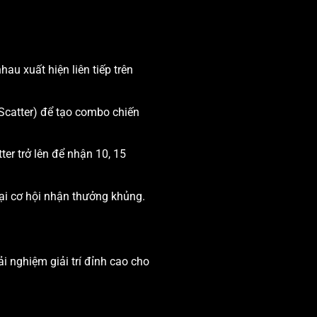
au xuất hiện liên tiếp trên
 Scatter) để tạo combo chiến
ter trở lên để nhận 10, 15
lại cơ hội nhận thưởng khủng.
i nghiệm giải trí đỉnh cao cho