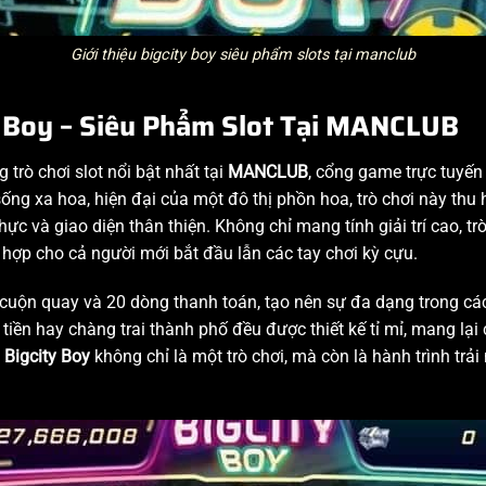
Giới thiệu bigcity boy siêu phẩm slots tại manclub
ty Boy – Siêu Phẩm Slot Tại MANCLUB
 trò chơi slot nổi bật nhất tại
MANCLUB
, cổng game trực tuyến
ng xa hoa, hiện đại của một đô thị phồn hoa, trò chơi này thu h
ực và giao diện thân thiện. Không chỉ mang tính giải trí cao, tr
ù hợp cho cả người mới bắt đầu lẫn các tay chơi kỳ cựu.
 cuộn quay và 20 dòng thanh toán, tạo nên sự đa dạng trong cá
t tiền hay chàng trai thành phố đều được thiết kế tỉ mỉ, mang l
.
Bigcity Boy
không chỉ là một trò chơi, mà còn là hành trình trả