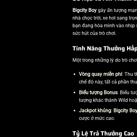
Bigcity Boy
gây ấn tượng mạnh
nhà chọc trời, xe hơi sang tr
bạn đang hòa mình vào nhịp số
sức hút của trò chơi.
Tính Năng Thưởng Hấ
Một trong những lý do trò chơ
Vòng quay miễn phí
: Thu 
chế độ này, tất cả phần th
Biểu tượng Bonus
: Biểu tư
tượng khác thành Wild hoặc
Jackpot khủng
:
Bigcity Bo
cược ở mức cao.
Tỷ Lệ Trả Thưởng Cao