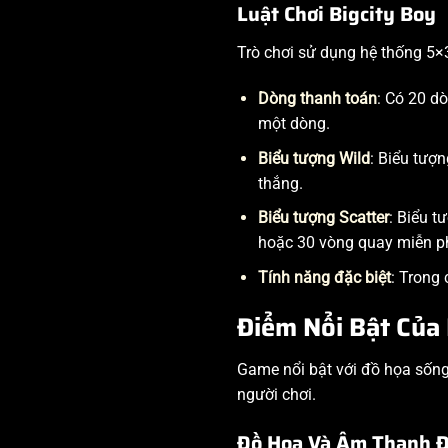
Luật Chơi Bigcity Boy
Trò chơi sử dụng hệ thống 5×3
Dòng thanh toán
: Có 20 dò
một dòng.
Biểu tượng Wild
: Biểu tượ
thắng.
Biểu tượng Scatter
: Biểu t
hoặc 30 vòng quay miễn ph
Tính năng đặc biệt
: Trong
Điểm Nổi Bật Của
Game nổi bật với đồ họa sống 
người chơi.
Đồ Họa Và Âm Thanh Đ